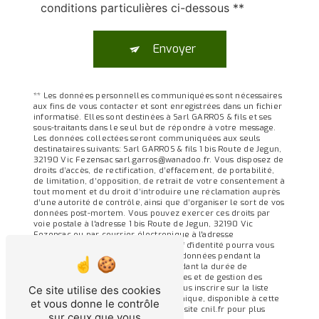
conditions particulières ci-dessous **
Envoyer
** Les données personnelles communiquées sont nécessaires
aux fins de vous contacter et sont enregistrées dans un fichier
informatisé. Elles sont destinées à Sarl GARROS & fils et ses
sous-traitants dans le seul but de répondre à votre message.
Les données collectées seront communiquées aux seuls
destinataires suivants: Sarl GARROS & fils 1 bis Route de Jegun,
32190 Vic Fezensac sarl.garros@wanadoo.fr. Vous disposez de
droits d’accès, de rectification, d’effacement, de portabilité,
de limitation, d’opposition, de retrait de votre consentement à
tout moment et du droit d’introduire une réclamation auprès
d’une autorité de contrôle, ainsi que d’organiser le sort de vos
données post-mortem. Vous pouvez exercer ces droits par
voie postale à l'adresse 1 bis Route de Jegun, 32190 Vic
Fezensac ou par courrier électronique à l'adresse
sarl.garros@wanadoo.fr. Un justificatif d'identité pourra vous
être demandé. Nous conservons vos données pendant la
période de prise de contact puis pendant la durée de
prescription légale aux fins probatoires et de gestion des
contentieux. Vous avez le droit de vous inscrire sur la liste
Ce site utilise des cookies
d'opposition au démarchage téléphonique, disponible à cette
et vous donne le contrôle
adresse:
Bloctel.gouv.fr
. Consultez le site cnil.fr pour plus
sur ceux que vous