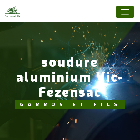
Panneau de gestion des cookies
soudure
aluminium Vic-
Fezensac
GARROS ET FILS