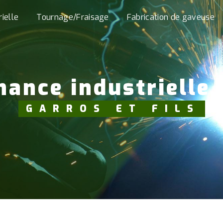
ielle
Tournage/Fraisage
Fabrication de gaveuse
nance industrielle
GARROS ET FILS