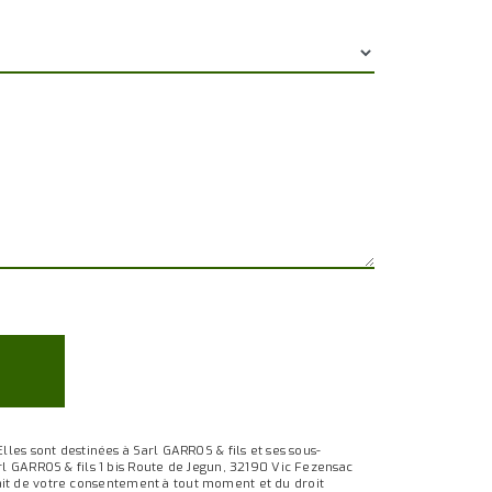
les sont destinées à Sarl GARROS & fils et ses sous-
rl GARROS & fils 1 bis Route de Jegun, 32190 Vic Fezensac
trait de votre consentement à tout moment et du droit