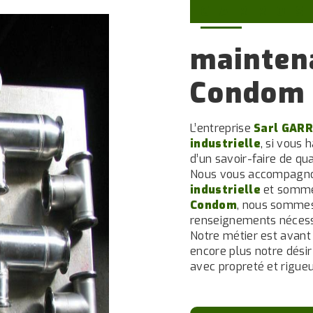
GARROS
maintena
Condom
L’entreprise
Sarl GARR
industrielle
, si vous 
d’un savoir-faire de qu
Nous vous accompagnon
industrielle
et sommes
Condom
, nous sommes
renseignements nécessa
Notre métier est avant
encore plus notre désir 
avec propreté et rigueu