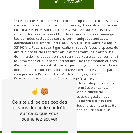
Envoyer
** Les données personnelles communiquées sont nécessaires
aux fins de vous contacter et sont enregistrées dans un fichier
informatisé. Elles sont destinées à Sarl GARROS & fils et ses
sous-traitants dans le seul but de répondre à votre message.
Les données collectées seront communiquées aux seuls
destinataires suivants: Sarl GARROS & fils 1 bis Route de Jegun,
32190 Vic Fezensac sarl.garros@wanadoo.fr. Vous disposez de
droits d’accès, de rectification, d’effacement, de portabilité,
de limitation, d’opposition, de retrait de votre consentement à
tout moment et du droit d’introduire une réclamation auprès
d’une autorité de contrôle, ainsi que d’organiser le sort de vos
données post-mortem. Vous pouvez exercer ces droits par
voie postale à l'adresse 1 bis Route de Jegun, 32190 Vic
Fezensac ou par courrier électronique à l'adresse
sarl.garros@wanadoo.fr. Un justificatif d'identité pourra vous
être demandé. Nous conservons vos données pendant la
période de prise de contact puis pendant la durée de
prescription légale aux fins probatoires et de gestion des
contentieux. Vous avez le droit de vous inscrire sur la liste
Ce site utilise des cookies
d'opposition au démarchage téléphonique, disponible à cette
et vous donne le contrôle
adresse:
Bloctel.gouv.fr
. Consultez le site cnil.fr pour plus
sur ceux que vous
d’informations sur vos droits.
souhaitez activer